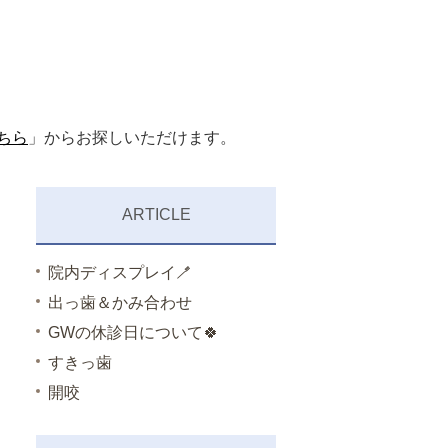
ちら
」からお探しいただけます。
ARTICLE
院内ディスプレイ🪥
出っ歯＆かみ合わせ
GWの休診日について🍀
すきっ歯
開咬