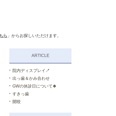
ちら
」からお探しいただけます。
ARTICLE
院内ディスプレイ🪥
出っ歯＆かみ合わせ
GWの休診日について🍀
すきっ歯
開咬