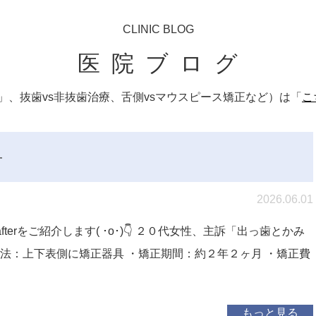
CLINIC BLOG
医院ブログ
、抜歯vs非抜歯治療、舌側vsマウスピース矯正など）は「
こ
せ
2026.06.01
fterをご紹介します( ･o･)👇 ２０代女性、主訴「出っ歯とかみ
法：上下表側に矯正器具 ・矯正期間：約２年２ヶ月 ・矯正費
もっと見る