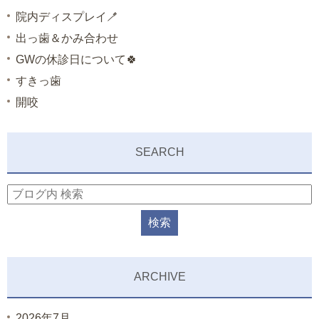
院内ディスプレイ🪥
出っ歯＆かみ合わせ
GWの休診日について🍀
すきっ歯
開咬
SEARCH
ARCHIVE
2026年7月