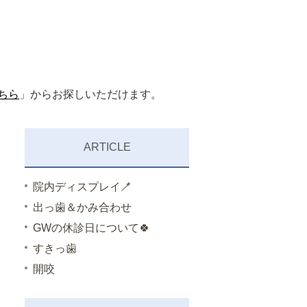
ちら
」からお探しいただけます。
ARTICLE
院内ディスプレイ🪥
出っ歯＆かみ合わせ
GWの休診日について🍀
すきっ歯
開咬