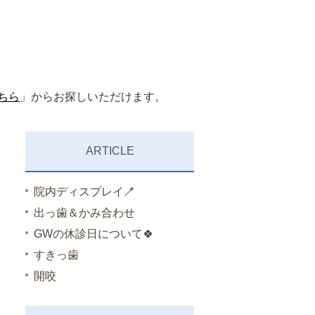
ちら
」からお探しいただけます。
ARTICLE
院内ディスプレイ🪥
出っ歯＆かみ合わせ
GWの休診日について🍀
すきっ歯
開咬