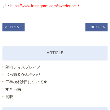
🔗：
https://www.instagram.com/swedenoc_/
PREV
NEXT
ARTICLE
院内ディスプレイ🪥
出っ歯＆かみ合わせ
GWの休診日について🍀
すきっ歯
開咬