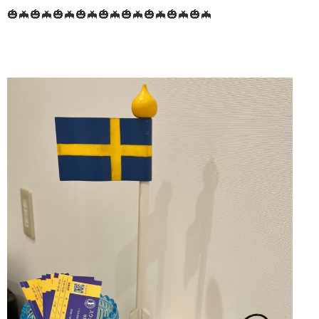
🎃🦇🎃🦇🎃🦇🎃🦇🎃🦇🎃🦇🎃🦇🎃🦇🎃🦇